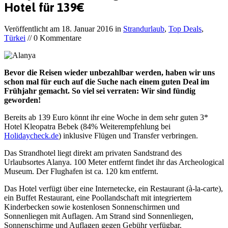
Hotel für 139€
Veröffentlicht am
18. Januar 2016
in
Strandurlaub
,
Top Deals
,
Türkei
// 0 Kommentare
Bevor die Reisen wieder unbezahlbar werden, haben wir uns
schon mal für euch auf die Suche nach einem guten Deal im
Frühjahr gemacht. So viel sei verraten: Wir sind fündig
geworden!
Bereits ab 139 Euro könnt ihr eine Woche in dem sehr guten 3*
Hotel Kleopatra Bebek (84% Weiterempfehlung bei
Holidaycheck.de
) inklusive Flügen und Transfer verbringen.
Das Strandhotel liegt direkt am privaten Sandstrand des
Urlaubsortes Alanya. 100 Meter entfernt findet ihr das Archeological
Museum. Der Flughafen ist ca. 120 km entfernt.
Das Hotel verfügt über eine Internetecke, ein Restaurant (à-la-carte),
ein Buffet Restaurant, eine Poollandschaft mit integriertem
Kinderbecken sowie kostenlosen Sonnenschirmen und
Sonnenliegen mit Auflagen. Am Strand sind Sonnenliegen,
Sonnenschirme und Auflagen gegen Gebühr verfügbar.