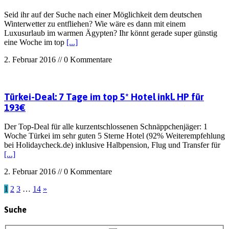
Seid ihr auf der Suche nach einer Möglichkeit dem deutschen
Winterwetter zu entfliehen? Wie wäre es dann mit einem
Luxusurlaub im warmen Ägypten? Ihr könnt gerade super günstig
eine Woche im top
[...]
2. Februar 2016 // 0 Kommentare
Türkei-Deal: 7 Tage im top 5* Hotel inkl. HP für
193€
Der Top-Deal für alle kurzentschlossenen Schnäppchenjäger: 1
Woche Türkei im sehr guten 5 Sterne Hotel (92% Weiterempfehlung
bei Holidaycheck.de) inklusive Halbpension, Flug und Transfer für
[...]
2. Februar 2016 // 0 Kommentare
1
2
3
…
14
»
Suche